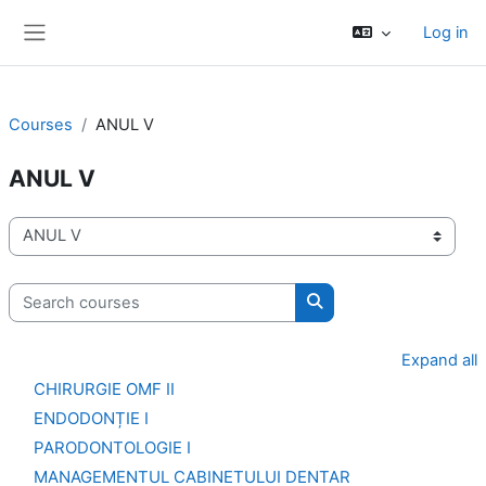
Skip to main content
Log in
Side panel
Courses
ANUL V
ANUL V
Course categories
Search courses
Search courses
Expand all
CHIRURGIE OMF II
ENDODONȚIE I
PARODONTOLOGIE I
MANAGEMENTUL CABINETULUI DENTAR